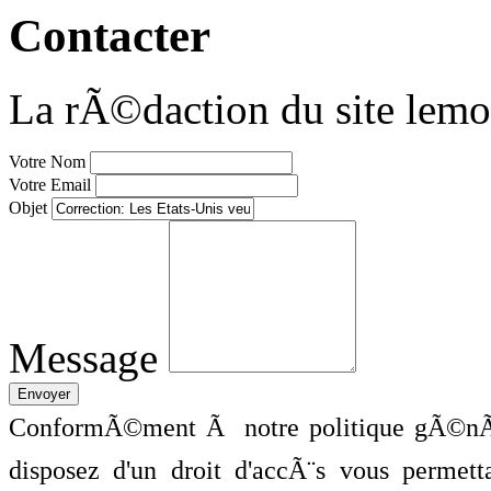
Contacter
La rÃ©daction du site lemo
Votre Nom
Votre Email
Objet
Message
ConformÃ©ment Ã notre politique gÃ©nÃ©
disposez d'un droit d'accÃ¨s vous perme