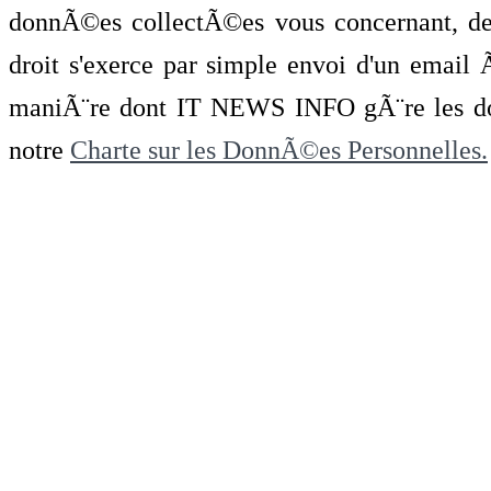
donnÃ©es collectÃ©es vous concernant, de 
droit s'exerce par simple envoi d'un emai
maniÃ¨re dont IT NEWS INFO gÃ¨re les do
notre
Charte sur les DonnÃ©es Personnelles.