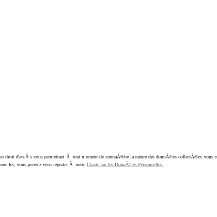
oit d'accÃ¨s vous permettant Ã tout moment de connaÃ®tre la nature des donnÃ©es collectÃ©es vous concern
nnelles, vous pouvez vous reporter Ã notre
Charte sur les DonnÃ©es Personnelles.