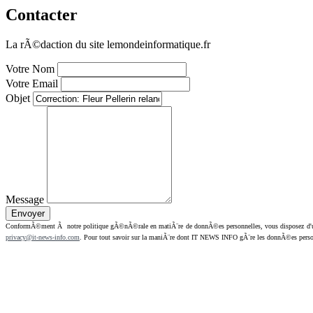
Contacter
La rÃ©daction du site lemondeinformatique.fr
Votre Nom
Votre Email
Objet
Message
ConformÃ©ment Ã notre politique gÃ©nÃ©rale en matiÃ¨re de donnÃ©es personnelles, vous disposez d'un dr
privacy@it-news-info.com
. Pour tout savoir sur la maniÃ¨re dont IT NEWS INFO gÃ¨re les donnÃ©es perso