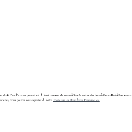
oit d'accÃ¨s vous permettant Ã tout moment de connaÃ®tre la nature des donnÃ©es collectÃ©es vous concern
nnelles, vous pouvez vous reporter Ã notre
Charte sur les DonnÃ©es Personnelles.