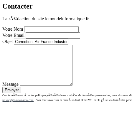
Contacter
La rÃ©daction du site lemondeinformatique.fr
Votre Nom
Votre Email
Objet
Message
ConformÃ©ment Ã notre politique gÃ©nÃ©rale en matiÃ¨re de donnÃ©es personnelles, vous disposez d'un dr
privacy@it-news-info.com
. Pour tout savoir sur la maniÃ¨re dont IT NEWS INFO gÃ¨re les donnÃ©es perso