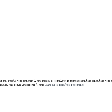
oit d'accÃ¨s vous permettant Ã tout moment de connaÃ®tre la nature des donnÃ©es collectÃ©es vous concern
nnelles, vous pouvez vous reporter Ã notre
Charte sur les DonnÃ©es Personnelles.