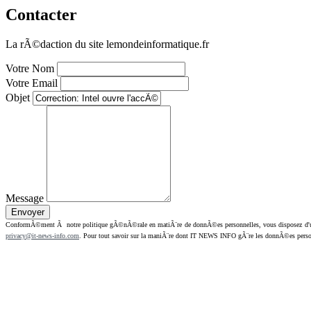
Contacter
La rÃ©daction du site lemondeinformatique.fr
Votre Nom
Votre Email
Objet
Message
ConformÃ©ment Ã notre politique gÃ©nÃ©rale en matiÃ¨re de donnÃ©es personnelles, vous disposez d'un dr
privacy@it-news-info.com
. Pour tout savoir sur la maniÃ¨re dont IT NEWS INFO gÃ¨re les donnÃ©es perso