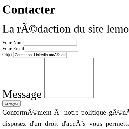
Contacter
La rÃ©daction du site lemo
Votre Nom
Votre Email
Objet
Message
ConformÃ©ment Ã notre politique gÃ©nÃ©
disposez d'un droit d'accÃ¨s vous perme