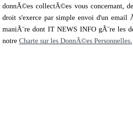
donnÃ©es collectÃ©es vous concernant, de 
droit s'exerce par simple envoi d'un emai
maniÃ¨re dont IT NEWS INFO gÃ¨re les do
notre
Charte sur les DonnÃ©es Personnelles.