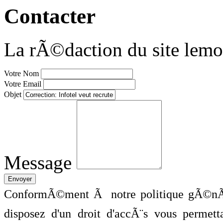
Contacter
La rÃ©daction du site lemo
Votre Nom
Votre Email
Objet
Message
ConformÃ©ment Ã notre politique gÃ©nÃ©
disposez d'un droit d'accÃ¨s vous perme