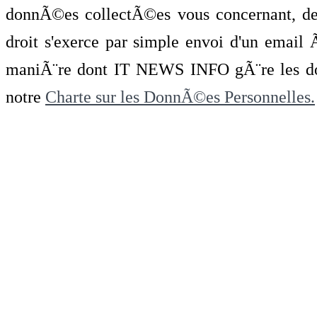
donnÃ©es collectÃ©es vous concernant, de 
droit s'exerce par simple envoi d'un emai
maniÃ¨re dont IT NEWS INFO gÃ¨re les do
notre
Charte sur les DonnÃ©es Personnelles.