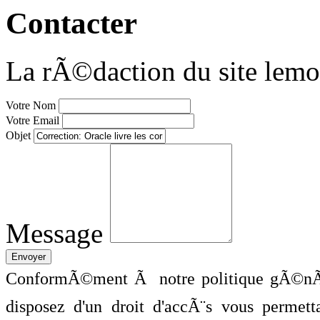
Contacter
La rÃ©daction du site lemo
Votre Nom
Votre Email
Objet
Message
ConformÃ©ment Ã notre politique gÃ©nÃ©
disposez d'un droit d'accÃ¨s vous perme