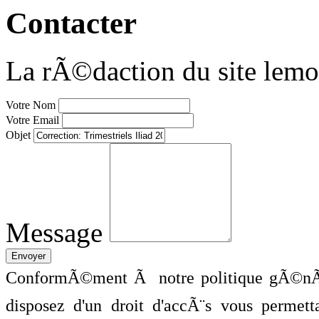
Contacter
La rÃ©daction du site lemo
Votre Nom
Votre Email
Objet
Message
ConformÃ©ment Ã notre politique gÃ©nÃ©
disposez d'un droit d'accÃ¨s vous perme