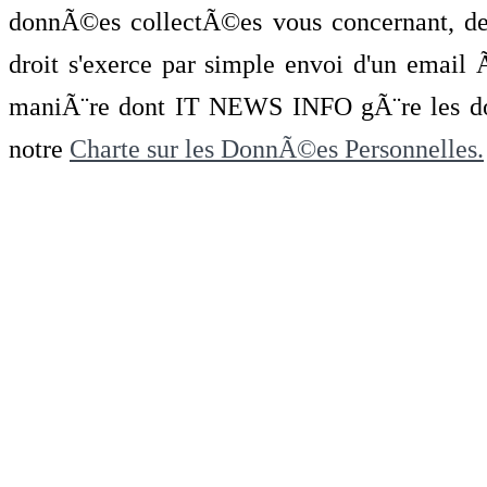
donnÃ©es collectÃ©es vous concernant, de 
droit s'exerce par simple envoi d'un emai
maniÃ¨re dont IT NEWS INFO gÃ¨re les do
notre
Charte sur les DonnÃ©es Personnelles.