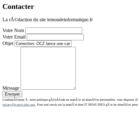
Contacter
La rÃ©daction du site lemondeinformatique.fr
Votre Nom
Votre Email
Objet
Message
ConformÃ©ment Ã notre politique gÃ©nÃ©rale en matiÃ¨re de donnÃ©es personnelles, vous disposez d'un dr
privacy@it-news-info.com
. Pour tout savoir sur la maniÃ¨re dont IT NEWS INFO gÃ¨re les donnÃ©es perso