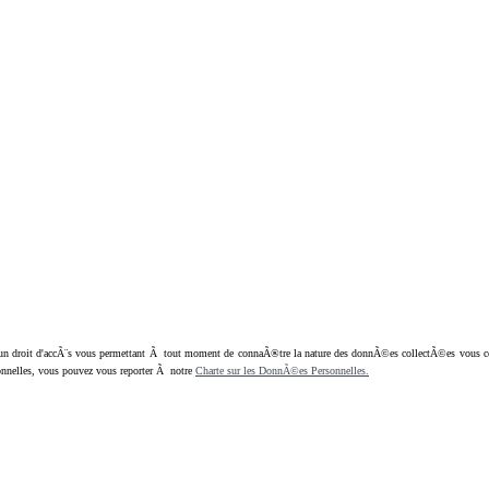
oit d'accÃ¨s vous permettant Ã tout moment de connaÃ®tre la nature des donnÃ©es collectÃ©es vous concern
nnelles, vous pouvez vous reporter Ã notre
Charte sur les DonnÃ©es Personnelles.