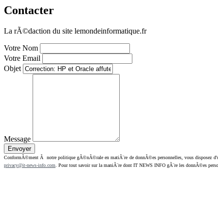
Contacter
La rÃ©daction du site lemondeinformatique.fr
Votre Nom
Votre Email
Objet
Message
ConformÃ©ment Ã notre politique gÃ©nÃ©rale en matiÃ¨re de donnÃ©es personnelles, vous disposez d'un dr
privacy@it-news-info.com
. Pour tout savoir sur la maniÃ¨re dont IT NEWS INFO gÃ¨re les donnÃ©es perso