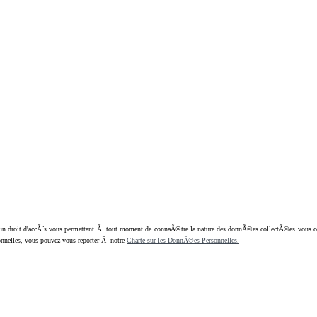
oit d'accÃ¨s vous permettant Ã tout moment de connaÃ®tre la nature des donnÃ©es collectÃ©es vous concern
nnelles, vous pouvez vous reporter Ã notre
Charte sur les DonnÃ©es Personnelles.