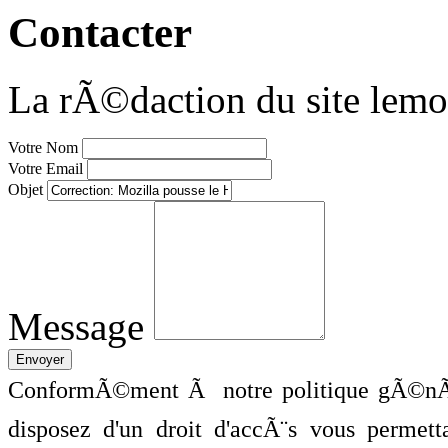
Contacter
La rÃ©daction du site lemo
Votre Nom
Votre Email
Objet
Message
ConformÃ©ment Ã notre politique gÃ©nÃ©
disposez d'un droit d'accÃ¨s vous perme