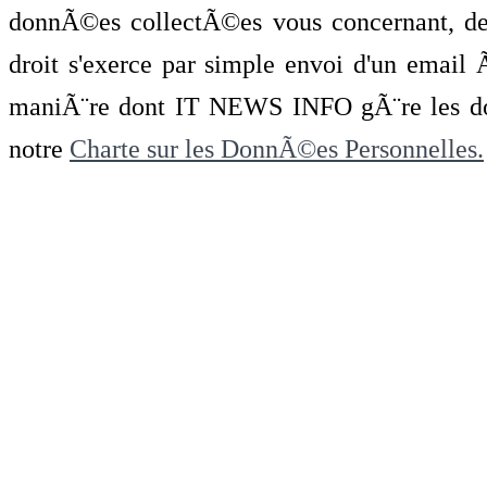
donnÃ©es collectÃ©es vous concernant, de 
droit s'exerce par simple envoi d'un emai
maniÃ¨re dont IT NEWS INFO gÃ¨re les do
notre
Charte sur les DonnÃ©es Personnelles.