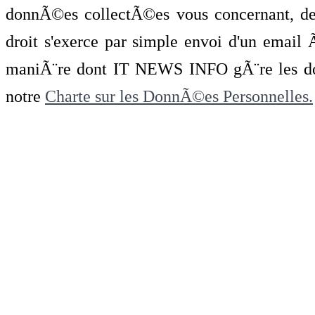
donnÃ©es collectÃ©es vous concernant, de 
droit s'exerce par simple envoi d'un emai
maniÃ¨re dont IT NEWS INFO gÃ¨re les do
notre
Charte sur les DonnÃ©es Personnelles.