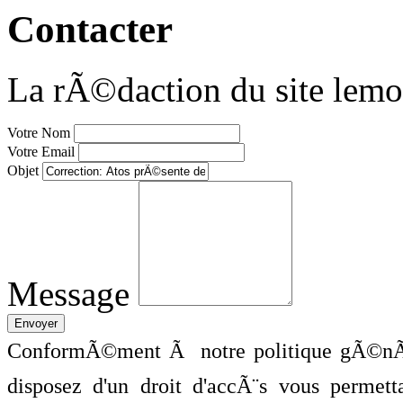
Contacter
La rÃ©daction du site lemo
Votre Nom
Votre Email
Objet
Message
ConformÃ©ment Ã notre politique gÃ©nÃ©
disposez d'un droit d'accÃ¨s vous perme