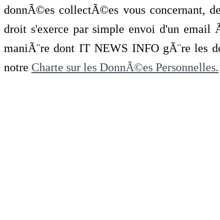
donnÃ©es collectÃ©es vous concernant, de 
droit s'exerce par simple envoi d'un emai
maniÃ¨re dont IT NEWS INFO gÃ¨re les do
notre
Charte sur les DonnÃ©es Personnelles.