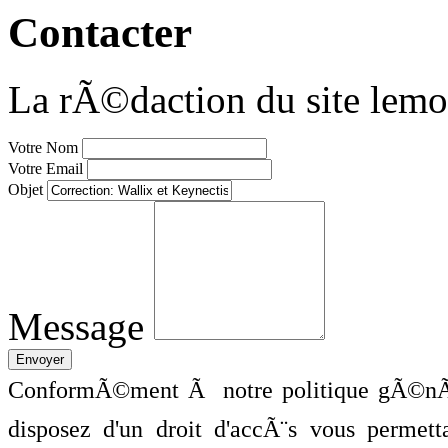
Contacter
La rÃ©daction du site lemo
Votre Nom
Votre Email
Objet
Message
ConformÃ©ment Ã notre politique gÃ©nÃ©
disposez d'un droit d'accÃ¨s vous perme