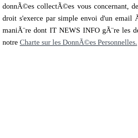
donnÃ©es collectÃ©es vous concernant, de 
droit s'exerce par simple envoi d'un emai
maniÃ¨re dont IT NEWS INFO gÃ¨re les do
notre
Charte sur les DonnÃ©es Personnelles.