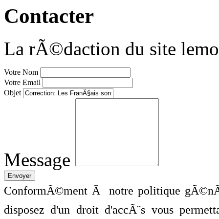
Contacter
La rÃ©daction du site lemo
Votre Nom
Votre Email
Objet
Message
ConformÃ©ment Ã notre politique gÃ©nÃ©
disposez d'un droit d'accÃ¨s vous perme