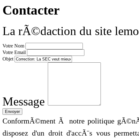
Contacter
La rÃ©daction du site lemo
Votre Nom
Votre Email
Objet
Message
ConformÃ©ment Ã notre politique gÃ©nÃ©
disposez d'un droit d'accÃ¨s vous perme