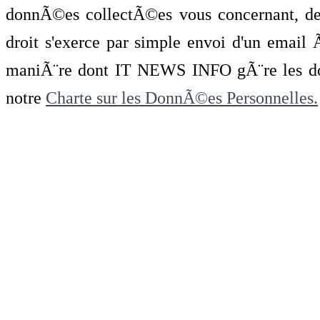
donnÃ©es collectÃ©es vous concernant, de 
droit s'exerce par simple envoi d'un emai
maniÃ¨re dont IT NEWS INFO gÃ¨re les do
notre
Charte sur les DonnÃ©es Personnelles.