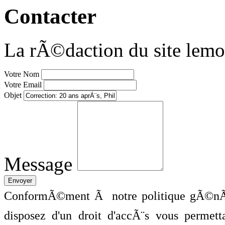
Contacter
La rÃ©daction du site lemo
Votre Nom
Votre Email
Objet
Message
ConformÃ©ment Ã notre politique gÃ©nÃ©
disposez d'un droit d'accÃ¨s vous perme