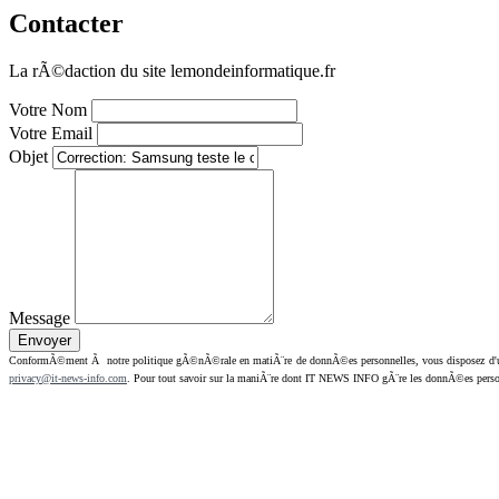
Contacter
La rÃ©daction du site lemondeinformatique.fr
Votre Nom
Votre Email
Objet
Message
ConformÃ©ment Ã notre politique gÃ©nÃ©rale en matiÃ¨re de donnÃ©es personnelles, vous disposez d'un dr
privacy@it-news-info.com
. Pour tout savoir sur la maniÃ¨re dont IT NEWS INFO gÃ¨re les donnÃ©es perso