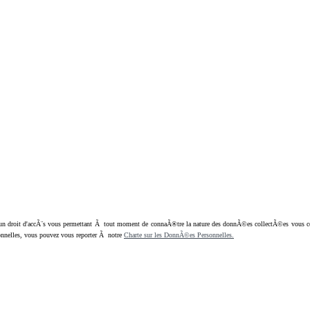
oit d'accÃ¨s vous permettant Ã tout moment de connaÃ®tre la nature des donnÃ©es collectÃ©es vous concern
nnelles, vous pouvez vous reporter Ã notre
Charte sur les DonnÃ©es Personnelles.