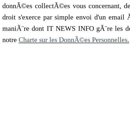
donnÃ©es collectÃ©es vous concernant, de 
droit s'exerce par simple envoi d'un emai
maniÃ¨re dont IT NEWS INFO gÃ¨re les do
notre
Charte sur les DonnÃ©es Personnelles.