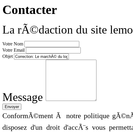
Contacter
La rÃ©daction du site lemo
Votre Nom
Votre Email
Objet
Message
ConformÃ©ment Ã notre politique gÃ©nÃ©
disposez d'un droit d'accÃ¨s vous perme