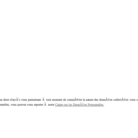
oit d'accÃ¨s vous permettant Ã tout moment de connaÃ®tre la nature des donnÃ©es collectÃ©es vous concern
nnelles, vous pouvez vous reporter Ã notre
Charte sur les DonnÃ©es Personnelles.