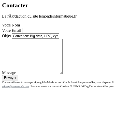
Contacter
La rÃ©daction du site lemondeinformatique.fr
Votre Nom
Votre Email
Objet
Message
ConformÃ©ment Ã notre politique gÃ©nÃ©rale en matiÃ¨re de donnÃ©es personnelles, vous disposez d'un dr
privacy@it-news-info.com
. Pour tout savoir sur la maniÃ¨re dont IT NEWS INFO gÃ¨re les donnÃ©es perso