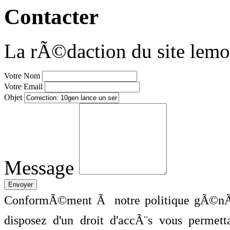
Contacter
La rÃ©daction du site lemo
Votre Nom
Votre Email
Objet
Message
ConformÃ©ment Ã notre politique gÃ©nÃ©
disposez d'un droit d'accÃ¨s vous perme