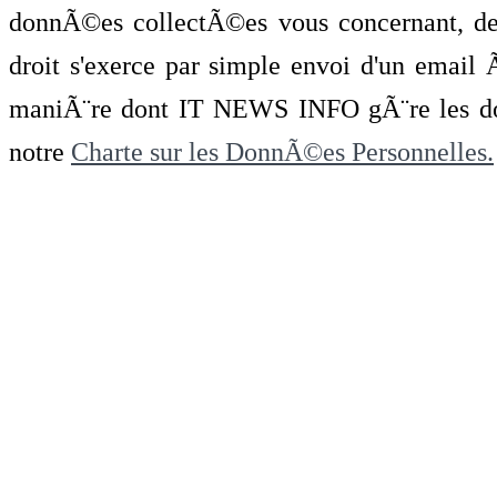
donnÃ©es collectÃ©es vous concernant, de 
droit s'exerce par simple envoi d'un emai
maniÃ¨re dont IT NEWS INFO gÃ¨re les do
notre
Charte sur les DonnÃ©es Personnelles.