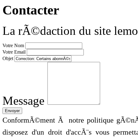
Contacter
La rÃ©daction du site lemo
Votre Nom
Votre Email
Objet
Message
ConformÃ©ment Ã notre politique gÃ©nÃ©
disposez d'un droit d'accÃ¨s vous perme