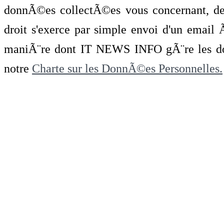
donnÃ©es collectÃ©es vous concernant, de 
droit s'exerce par simple envoi d'un emai
maniÃ¨re dont IT NEWS INFO gÃ¨re les do
notre
Charte sur les DonnÃ©es Personnelles.