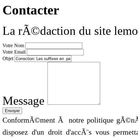
Contacter
La rÃ©daction du site lemo
Votre Nom
Votre Email
Objet
Message
ConformÃ©ment Ã notre politique gÃ©nÃ©
disposez d'un droit d'accÃ¨s vous perme