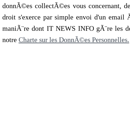
donnÃ©es collectÃ©es vous concernant, de 
droit s'exerce par simple envoi d'un emai
maniÃ¨re dont IT NEWS INFO gÃ¨re les do
notre
Charte sur les DonnÃ©es Personnelles.