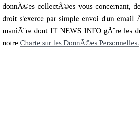
donnÃ©es collectÃ©es vous concernant, de 
droit s'exerce par simple envoi d'un emai
maniÃ¨re dont IT NEWS INFO gÃ¨re les do
notre
Charte sur les DonnÃ©es Personnelles.