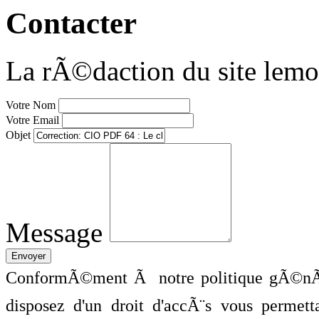
Contacter
La rÃ©daction du site lemo
Votre Nom
Votre Email
Objet
Message
ConformÃ©ment Ã notre politique gÃ©nÃ©
disposez d'un droit d'accÃ¨s vous perme