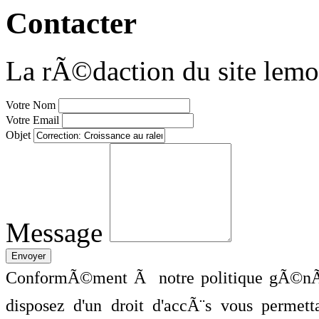
Contacter
La rÃ©daction du site lemo
Votre Nom
Votre Email
Objet
Message
ConformÃ©ment Ã notre politique gÃ©nÃ©
disposez d'un droit d'accÃ¨s vous perme