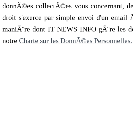
donnÃ©es collectÃ©es vous concernant, de 
droit s'exerce par simple envoi d'un emai
maniÃ¨re dont IT NEWS INFO gÃ¨re les do
notre
Charte sur les DonnÃ©es Personnelles.