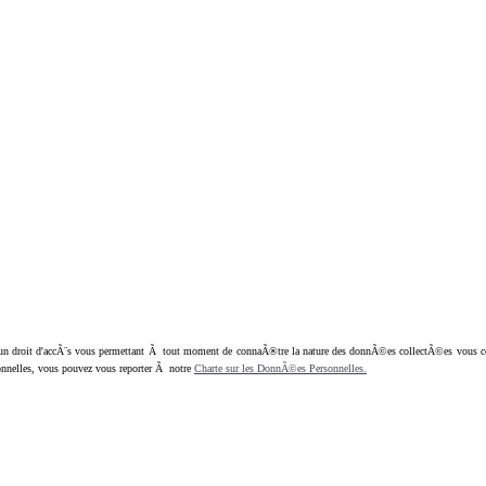
oit d'accÃ¨s vous permettant Ã tout moment de connaÃ®tre la nature des donnÃ©es collectÃ©es vous concern
nnelles, vous pouvez vous reporter Ã notre
Charte sur les DonnÃ©es Personnelles.