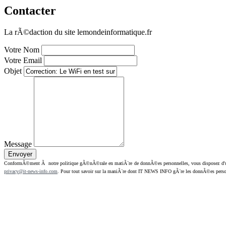
Contacter
La rÃ©daction du site lemondeinformatique.fr
Votre Nom
Votre Email
Objet
Message
ConformÃ©ment Ã notre politique gÃ©nÃ©rale en matiÃ¨re de donnÃ©es personnelles, vous disposez d'un dr
privacy@it-news-info.com
. Pour tout savoir sur la maniÃ¨re dont IT NEWS INFO gÃ¨re les donnÃ©es perso