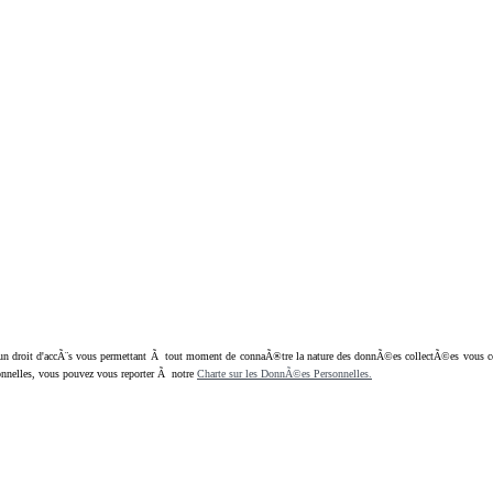
oit d'accÃ¨s vous permettant Ã tout moment de connaÃ®tre la nature des donnÃ©es collectÃ©es vous concern
nnelles, vous pouvez vous reporter Ã notre
Charte sur les DonnÃ©es Personnelles.