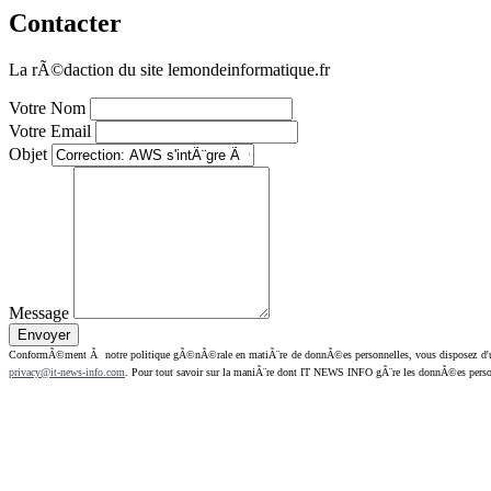
Contacter
La rÃ©daction du site lemondeinformatique.fr
Votre Nom
Votre Email
Objet
Message
ConformÃ©ment Ã notre politique gÃ©nÃ©rale en matiÃ¨re de donnÃ©es personnelles, vous disposez d'un dr
privacy@it-news-info.com
. Pour tout savoir sur la maniÃ¨re dont IT NEWS INFO gÃ¨re les donnÃ©es perso