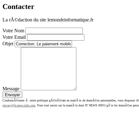
Contacter
La rÃ©daction du site lemondeinformatique.fr
Votre Nom
Votre Email
Objet
Message
ConformÃ©ment Ã notre politique gÃ©nÃ©rale en matiÃ¨re de donnÃ©es personnelles, vous disposez d'un dr
privacy@it-news-info.com
. Pour tout savoir sur la maniÃ¨re dont IT NEWS INFO gÃ¨re les donnÃ©es perso