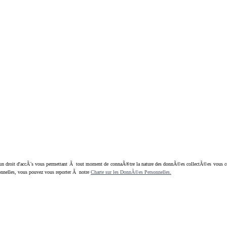
oit d'accÃ¨s vous permettant Ã tout moment de connaÃ®tre la nature des donnÃ©es collectÃ©es vous concern
nnelles, vous pouvez vous reporter Ã notre
Charte sur les DonnÃ©es Personnelles.