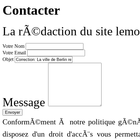
Contacter
La rÃ©daction du site lemo
Votre Nom
Votre Email
Objet
Message
ConformÃ©ment Ã notre politique gÃ©nÃ©
disposez d'un droit d'accÃ¨s vous perme