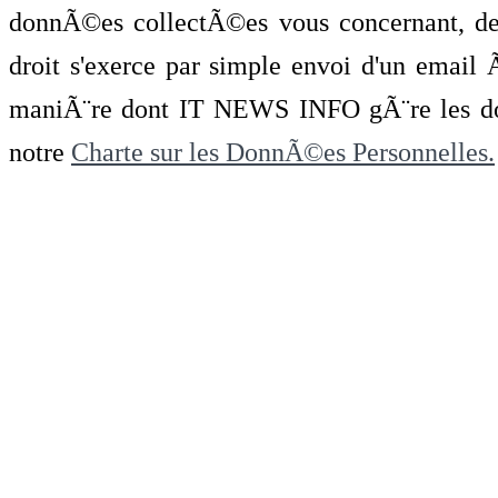
donnÃ©es collectÃ©es vous concernant, de 
droit s'exerce par simple envoi d'un emai
maniÃ¨re dont IT NEWS INFO gÃ¨re les do
notre
Charte sur les DonnÃ©es Personnelles.