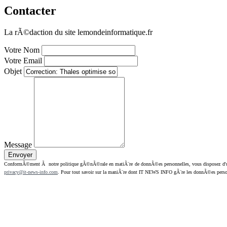
Contacter
La rÃ©daction du site lemondeinformatique.fr
Votre Nom
Votre Email
Objet
Message
ConformÃ©ment Ã notre politique gÃ©nÃ©rale en matiÃ¨re de donnÃ©es personnelles, vous disposez d'un dr
privacy@it-news-info.com
. Pour tout savoir sur la maniÃ¨re dont IT NEWS INFO gÃ¨re les donnÃ©es perso