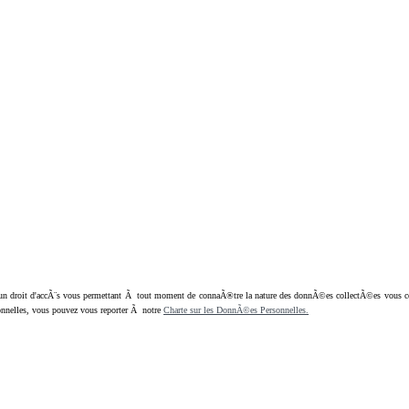
oit d'accÃ¨s vous permettant Ã tout moment de connaÃ®tre la nature des donnÃ©es collectÃ©es vous concern
nnelles, vous pouvez vous reporter Ã notre
Charte sur les DonnÃ©es Personnelles.