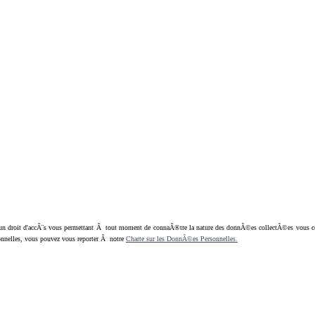
oit d'accÃ¨s vous permettant Ã tout moment de connaÃ®tre la nature des donnÃ©es collectÃ©es vous concern
nnelles, vous pouvez vous reporter Ã notre
Charte sur les DonnÃ©es Personnelles.