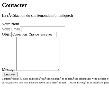
Contacter
La rÃ©daction du site lemondeinformatique.fr
Votre Nom
Votre Email
Objet
Message
ConformÃ©ment Ã notre politique gÃ©nÃ©rale en matiÃ¨re de donnÃ©es personnelles, vous disposez d'un dr
privacy@it-news-info.com
. Pour tout savoir sur la maniÃ¨re dont IT NEWS INFO gÃ¨re les donnÃ©es perso