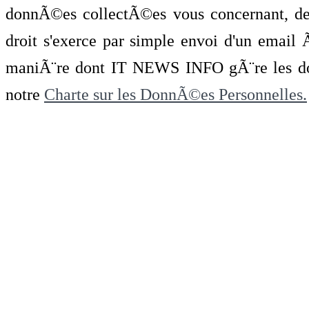
donnÃ©es collectÃ©es vous concernant, de 
droit s'exerce par simple envoi d'un emai
maniÃ¨re dont IT NEWS INFO gÃ¨re les do
notre
Charte sur les DonnÃ©es Personnelles.