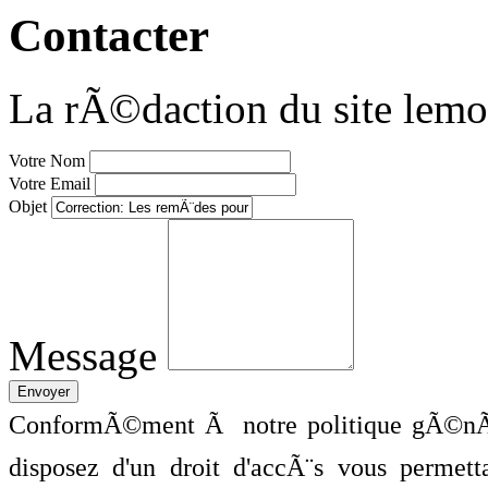
Contacter
La rÃ©daction du site lemo
Votre Nom
Votre Email
Objet
Message
ConformÃ©ment Ã notre politique gÃ©nÃ©
disposez d'un droit d'accÃ¨s vous perme