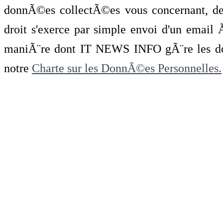
donnÃ©es collectÃ©es vous concernant, de 
droit s'exerce par simple envoi d'un emai
maniÃ¨re dont IT NEWS INFO gÃ¨re les do
notre
Charte sur les DonnÃ©es Personnelles.