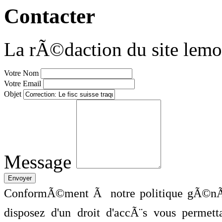
Contacter
La rÃ©daction du site lemo
Votre Nom
Votre Email
Objet
Message
ConformÃ©ment Ã notre politique gÃ©nÃ©
disposez d'un droit d'accÃ¨s vous perme