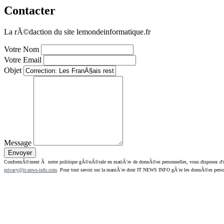
Contacter
La rÃ©daction du site lemondeinformatique.fr
Votre Nom
Votre Email
Objet
Message
ConformÃ©ment Ã notre politique gÃ©nÃ©rale en matiÃ¨re de donnÃ©es personnelles, vous disposez d'un dr
privacy@it-news-info.com
. Pour tout savoir sur la maniÃ¨re dont IT NEWS INFO gÃ¨re les donnÃ©es perso