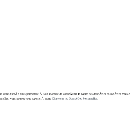
oit d'accÃ¨s vous permettant Ã tout moment de connaÃ®tre la nature des donnÃ©es collectÃ©es vous concern
nnelles, vous pouvez vous reporter Ã notre
Charte sur les DonnÃ©es Personnelles.