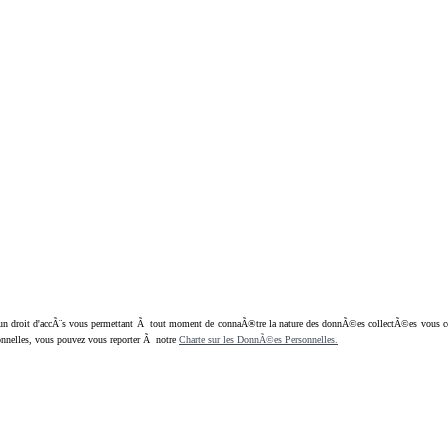
oit d'accÃ¨s vous permettant Ã tout moment de connaÃ®tre la nature des donnÃ©es collectÃ©es vous concern
nnelles, vous pouvez vous reporter Ã notre
Charte sur les DonnÃ©es Personnelles.