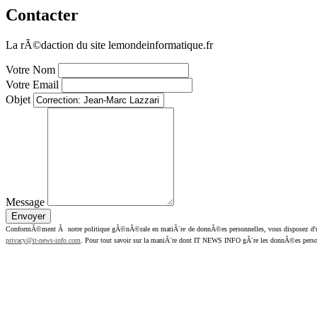
Contacter
La rÃ©daction du site lemondeinformatique.fr
Votre Nom
Votre Email
Objet
Message
ConformÃ©ment Ã notre politique gÃ©nÃ©rale en matiÃ¨re de donnÃ©es personnelles, vous disposez d'un dr
privacy@it-news-info.com
. Pour tout savoir sur la maniÃ¨re dont IT NEWS INFO gÃ¨re les donnÃ©es perso