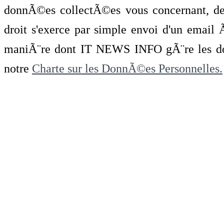
donnÃ©es collectÃ©es vous concernant, de 
droit s'exerce par simple envoi d'un emai
maniÃ¨re dont IT NEWS INFO gÃ¨re les do
notre
Charte sur les DonnÃ©es Personnelles.