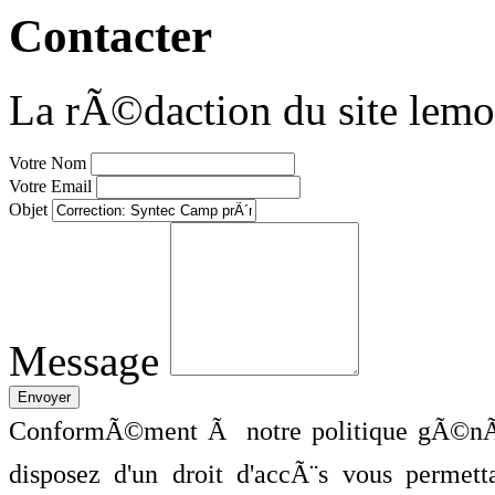
Contacter
La rÃ©daction du site lemo
Votre Nom
Votre Email
Objet
Message
ConformÃ©ment Ã notre politique gÃ©nÃ©
disposez d'un droit d'accÃ¨s vous perme