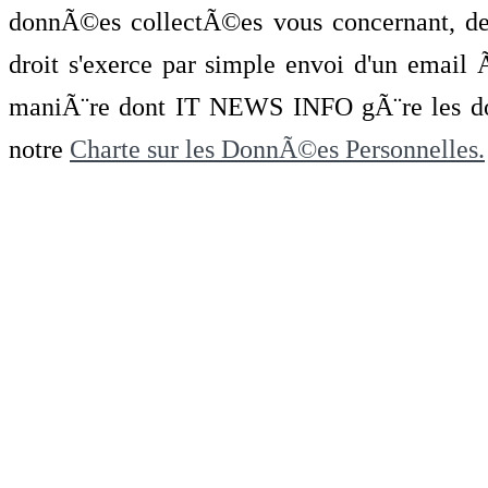
donnÃ©es collectÃ©es vous concernant, de 
droit s'exerce par simple envoi d'un emai
maniÃ¨re dont IT NEWS INFO gÃ¨re les do
notre
Charte sur les DonnÃ©es Personnelles.