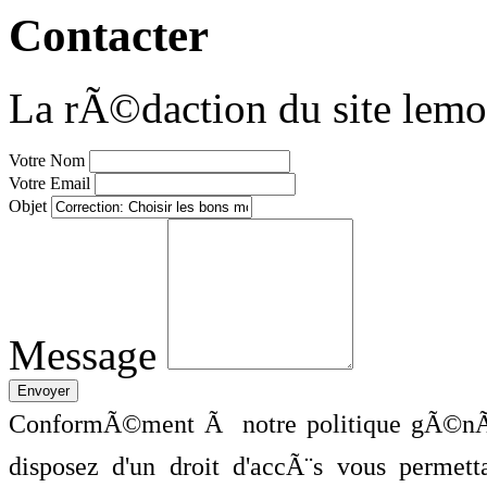
Contacter
La rÃ©daction du site lemo
Votre Nom
Votre Email
Objet
Message
ConformÃ©ment Ã notre politique gÃ©nÃ©
disposez d'un droit d'accÃ¨s vous perme