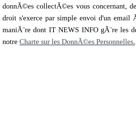
donnÃ©es collectÃ©es vous concernant, de 
droit s'exerce par simple envoi d'un emai
maniÃ¨re dont IT NEWS INFO gÃ¨re les do
notre
Charte sur les DonnÃ©es Personnelles.