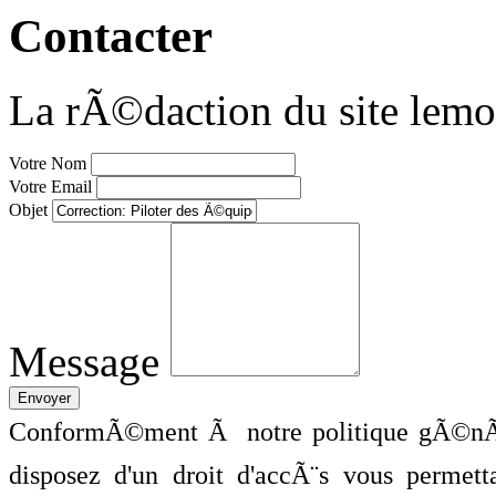
Contacter
La rÃ©daction du site lemo
Votre Nom
Votre Email
Objet
Message
ConformÃ©ment Ã notre politique gÃ©nÃ©
disposez d'un droit d'accÃ¨s vous perme