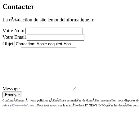
Contacter
La rÃ©daction du site lemondeinformatique.fr
Votre Nom
Votre Email
Objet
Message
ConformÃ©ment Ã notre politique gÃ©nÃ©rale en matiÃ¨re de donnÃ©es personnelles, vous disposez d'un dr
privacy@it-news-info.com
. Pour tout savoir sur la maniÃ¨re dont IT NEWS INFO gÃ¨re les donnÃ©es perso