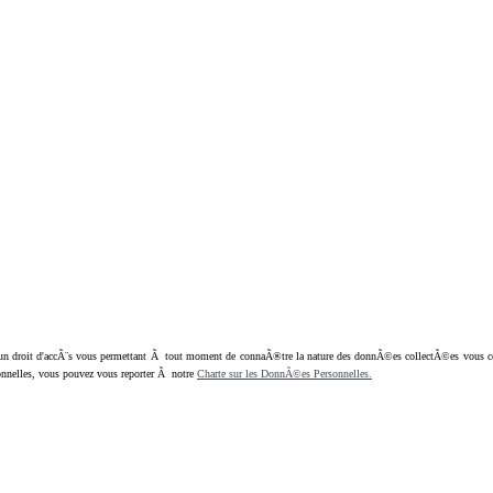
oit d'accÃ¨s vous permettant Ã tout moment de connaÃ®tre la nature des donnÃ©es collectÃ©es vous concern
nnelles, vous pouvez vous reporter Ã notre
Charte sur les DonnÃ©es Personnelles.