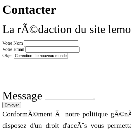
Contacter
La rÃ©daction du site lemo
Votre Nom
Votre Email
Objet
Message
ConformÃ©ment Ã notre politique gÃ©nÃ©
disposez d'un droit d'accÃ¨s vous perme