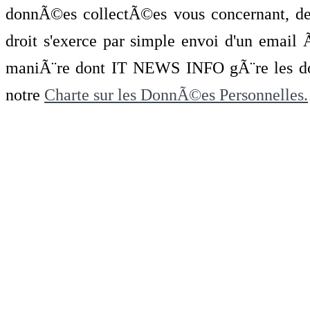
donnÃ©es collectÃ©es vous concernant, de 
droit s'exerce par simple envoi d'un emai
maniÃ¨re dont IT NEWS INFO gÃ¨re les do
notre
Charte sur les DonnÃ©es Personnelles.