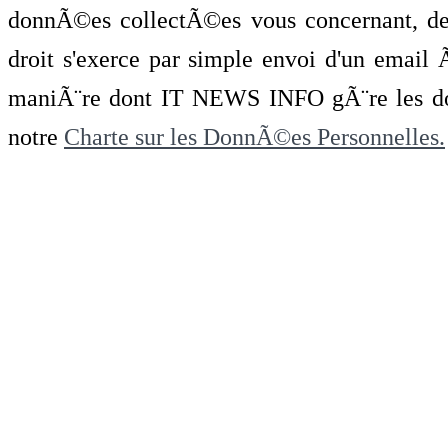
donnÃ©es collectÃ©es vous concernant, de 
droit s'exerce par simple envoi d'un emai
maniÃ¨re dont IT NEWS INFO gÃ¨re les do
notre
Charte sur les DonnÃ©es Personnelles.