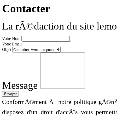
Contacter
La rÃ©daction du site lemo
Votre Nom
Votre Email
Objet
Message
ConformÃ©ment Ã notre politique gÃ©nÃ©
disposez d'un droit d'accÃ¨s vous perme