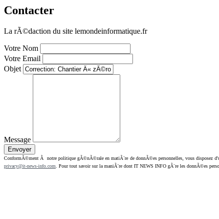
Contacter
La rÃ©daction du site lemondeinformatique.fr
Votre Nom
Votre Email
Objet
Message
ConformÃ©ment Ã notre politique gÃ©nÃ©rale en matiÃ¨re de donnÃ©es personnelles, vous disposez d'un dr
privacy@it-news-info.com
. Pour tout savoir sur la maniÃ¨re dont IT NEWS INFO gÃ¨re les donnÃ©es perso