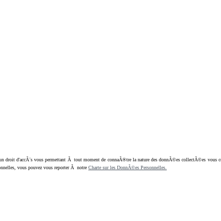
oit d'accÃ¨s vous permettant Ã tout moment de connaÃ®tre la nature des donnÃ©es collectÃ©es vous concern
nnelles, vous pouvez vous reporter Ã notre
Charte sur les DonnÃ©es Personnelles.