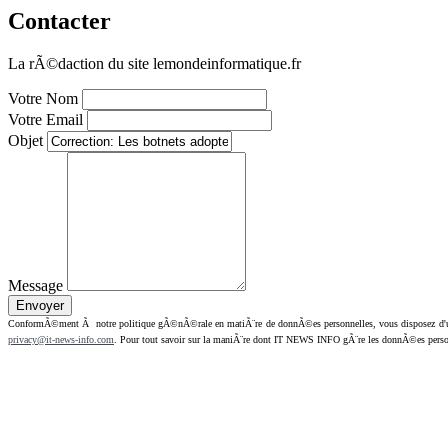
Contacter
La rÃ©daction du site lemondeinformatique.fr
Votre Nom
Votre Email
Objet
Message
ConformÃ©ment Ã notre politique gÃ©nÃ©rale en matiÃ¨re de donnÃ©es personnelles, vous disposez d'un dr
privacy@it-news-info.com
. Pour tout savoir sur la maniÃ¨re dont IT NEWS INFO gÃ¨re les donnÃ©es perso