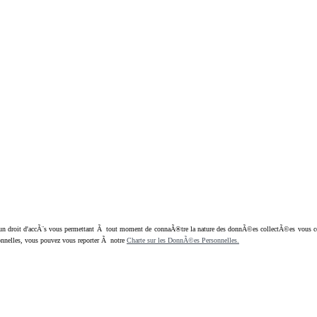
oit d'accÃ¨s vous permettant Ã tout moment de connaÃ®tre la nature des donnÃ©es collectÃ©es vous concern
nnelles, vous pouvez vous reporter Ã notre
Charte sur les DonnÃ©es Personnelles.