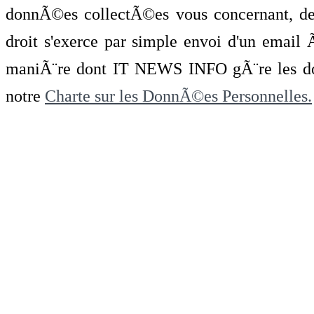
donnÃ©es collectÃ©es vous concernant, de 
droit s'exerce par simple envoi d'un emai
maniÃ¨re dont IT NEWS INFO gÃ¨re les do
notre
Charte sur les DonnÃ©es Personnelles.