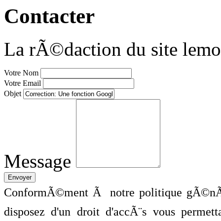
Contacter
La rÃ©daction du site lemo
Votre Nom
Votre Email
Objet
Message
ConformÃ©ment Ã notre politique gÃ©nÃ©
disposez d'un droit d'accÃ¨s vous perme