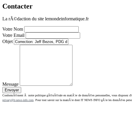
Contacter
La rÃ©daction du site lemondeinformatique.fr
Votre Nom
Votre Email
Objet
Message
ConformÃ©ment Ã notre politique gÃ©nÃ©rale en matiÃ¨re de donnÃ©es personnelles, vous disposez d'un dr
privacy@it-news-info.com
. Pour tout savoir sur la maniÃ¨re dont IT NEWS INFO gÃ¨re les donnÃ©es perso