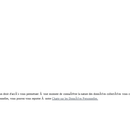
oit d'accÃ¨s vous permettant Ã tout moment de connaÃ®tre la nature des donnÃ©es collectÃ©es vous concern
nnelles, vous pouvez vous reporter Ã notre
Charte sur les DonnÃ©es Personnelles.