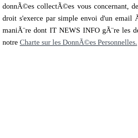
donnÃ©es collectÃ©es vous concernant, de 
droit s'exerce par simple envoi d'un emai
maniÃ¨re dont IT NEWS INFO gÃ¨re les do
notre
Charte sur les DonnÃ©es Personnelles.