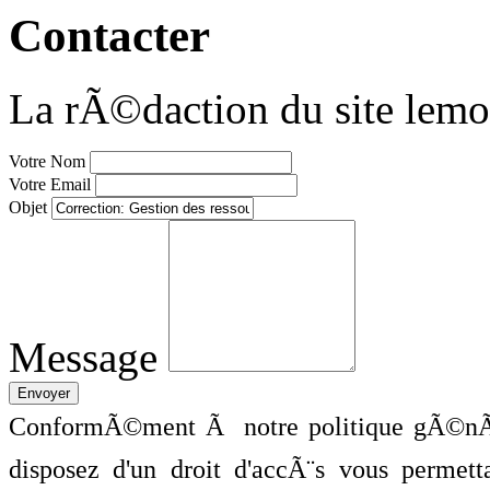
Contacter
La rÃ©daction du site lemo
Votre Nom
Votre Email
Objet
Message
ConformÃ©ment Ã notre politique gÃ©nÃ©
disposez d'un droit d'accÃ¨s vous perme