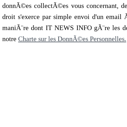
donnÃ©es collectÃ©es vous concernant, de 
droit s'exerce par simple envoi d'un emai
maniÃ¨re dont IT NEWS INFO gÃ¨re les do
notre
Charte sur les DonnÃ©es Personnelles.