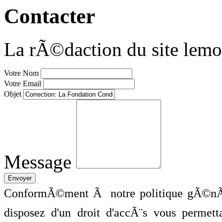
Contacter
La rÃ©daction du site lemo
Votre Nom
Votre Email
Objet
Message
ConformÃ©ment Ã notre politique gÃ©nÃ©
disposez d'un droit d'accÃ¨s vous perme