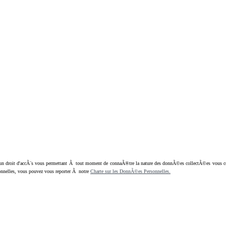
oit d'accÃ¨s vous permettant Ã tout moment de connaÃ®tre la nature des donnÃ©es collectÃ©es vous concern
nnelles, vous pouvez vous reporter Ã notre
Charte sur les DonnÃ©es Personnelles.