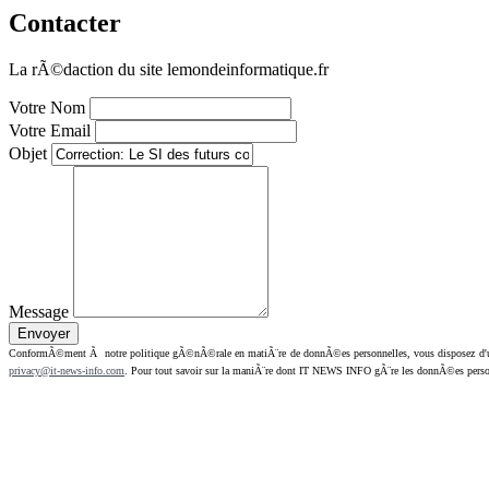
Contacter
La rÃ©daction du site lemondeinformatique.fr
Votre Nom
Votre Email
Objet
Message
ConformÃ©ment Ã notre politique gÃ©nÃ©rale en matiÃ¨re de donnÃ©es personnelles, vous disposez d'un dr
privacy@it-news-info.com
. Pour tout savoir sur la maniÃ¨re dont IT NEWS INFO gÃ¨re les donnÃ©es perso