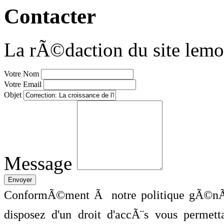
Contacter
La rÃ©daction du site lemo
Votre Nom
Votre Email
Objet
Message
ConformÃ©ment Ã notre politique gÃ©nÃ©
disposez d'un droit d'accÃ¨s vous perme