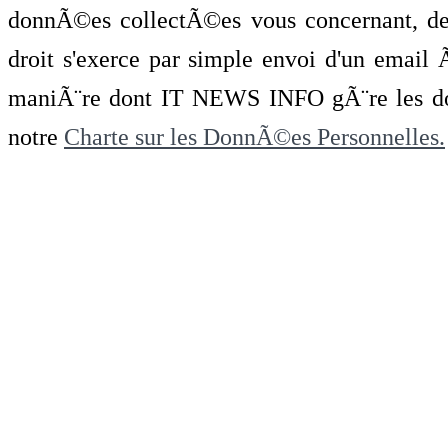
donnÃ©es collectÃ©es vous concernant, de 
droit s'exerce par simple envoi d'un emai
maniÃ¨re dont IT NEWS INFO gÃ¨re les do
notre
Charte sur les DonnÃ©es Personnelles.