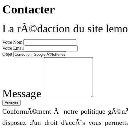
Contacter
La rÃ©daction du site lemo
Votre Nom
Votre Email
Objet
Message
ConformÃ©ment Ã notre politique gÃ©nÃ©
disposez d'un droit d'accÃ¨s vous perme