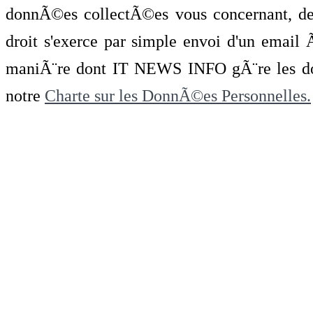
donnÃ©es collectÃ©es vous concernant, de 
droit s'exerce par simple envoi d'un emai
maniÃ¨re dont IT NEWS INFO gÃ¨re les do
notre
Charte sur les DonnÃ©es Personnelles.