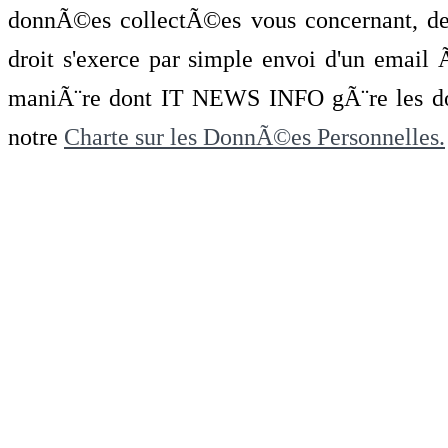
donnÃ©es collectÃ©es vous concernant, de 
droit s'exerce par simple envoi d'un emai
maniÃ¨re dont IT NEWS INFO gÃ¨re les do
notre
Charte sur les DonnÃ©es Personnelles.