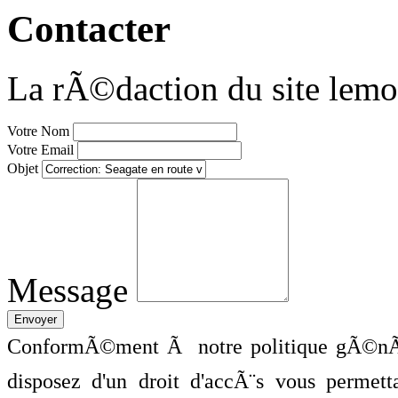
Contacter
La rÃ©daction du site lemo
Votre Nom
Votre Email
Objet
Message
ConformÃ©ment Ã notre politique gÃ©nÃ©
disposez d'un droit d'accÃ¨s vous perme